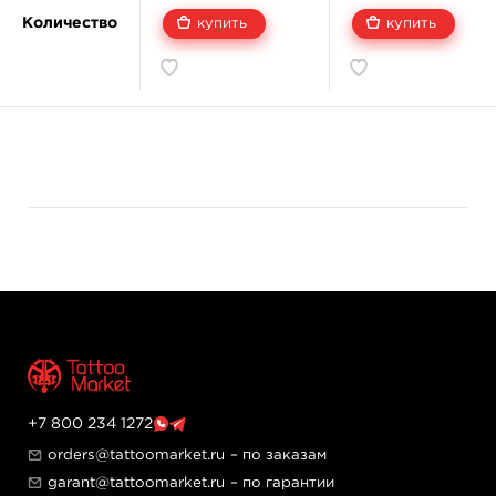
сил и опыта передовых специалистов, соблюдены все
Количество
купить
купить
правила и стандарты REACH и пройдены
соответствующие тесты безопасности.
Xtreme Ink - больше, чем просто пигменты.
Пигменты Xtreme Ink обладают безупречно
сбалансированной формулой. Благодаря их вязкости
любой мастер способен с легкостью наносить
пигмент на кожу и плавно вбивать его на требуемую
глубину. Они не растекаются и не высыхают за
считанные минуты. Процесс заживления происходит
гораздо быстрее, чем при использовании других
пигментов.
Назначение Xtreme Ink.
Пигменты Xtreme Ink предназначены для обеспечения
мастеров всех направлений и стилей. Они отлично
смешиваются между собой и создают уникальные
оттенки.
+7 800 234 1272
Скачать SDS Xtreme Ink.
orders@tattoomarket.ru
– по заказам
garant@tattoomarket.ru
– по гарантии