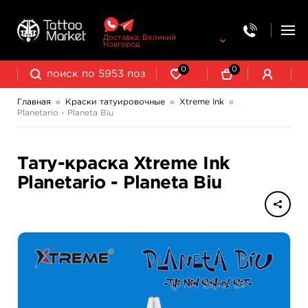
Доставка: Великий
Новгород
0
0
Главная
»
Краски татуировочные
»
Xtreme Ink
»
Planetario - Planeta Biu
NE Pigments - светящиеся ультрафиолетовые пигменты
Тату-краска Xtreme Ink
Planetario - Planeta Biu