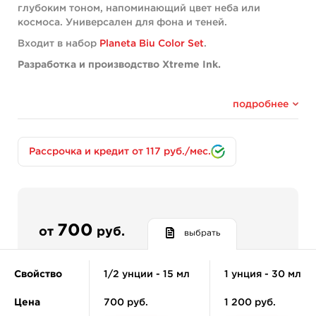
глубоким тоном, напоминающий цвет неба или
космоса. Универсален для фона и теней.
Входит в набор
Planeta Biu Color Set
.
Разработка и производство Xtreme Ink.
Благодаря своему большому опыту в разработке и
производстве пигментов для татуировок компания
подробнее
Xtreme Ink выпускает пигменты высшего качества,
которые абсолютно безопасны для пользователей и
окружающей среды.
Рассрочка и кредит от 117 руб./мес.
При производстве были соблюдены все новейшие
требования и стандарты REACH Европейского Союза.
Пигменты Xtreme Ink стерильные, Vegan Friendly,
органические, кошерные и никогда не тестировались
на животных.
700
от
руб.
выбрать
REACH-формула.
Миссия Xtreme Ink проста: сделать все возможное,
Свойство
1/2 унции - 15 мл
1 унция - 30 мл
чтобы улучшить охват, эффективность и
безопасность тату-индустрии. Именно поэтому в
Цена
700 руб.
1 200 руб.
производство этих пигментов было вложено столько